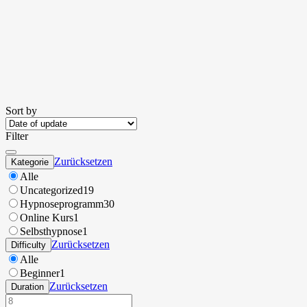
Sort by
Filter
Zurücksetzen
Kategorie
Alle
Uncategorized
19
Hypnoseprogramm
30
Online Kurs
1
Selbsthypnose
1
Zurücksetzen
Difficulty
Alle
Beginner
1
Zurücksetzen
Duration